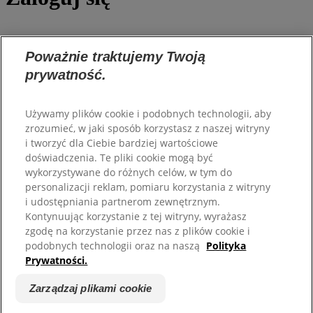
Połącz się z nami
Poważnie traktujemy Twoją
Fill 1
prywatność.
Combined Shape
YouTube
Używamy plików cookie i podobnych technologii, aby
O Hill's
zrozumieć, w jaki sposób korzystasz z naszej witryny
i tworzyć dla Ciebie bardziej wartościowe
Nasza firma
doświadczenia. Te pliki cookie mogą być
Hill's Pet
wykorzystywane do różnych celów, w tym do
Kariera
personalizacji reklam, pomiaru korzystania z witryny
i udostępniania partnerom zewnętrznym.
Pomoc
Kontynuując korzystanie z tej witryny, wyrażasz
zgodę na korzystanie przez nas z plików cookie i
podobnych technologii oraz na naszą
Polityka
Skontaktuj się z nami
FAQ
Prywatności.
Zarządzaj plikami cookie
Copyright ©
Hill's. Wszelkie prawa zatsrzeżone.
Polityka Prywatności